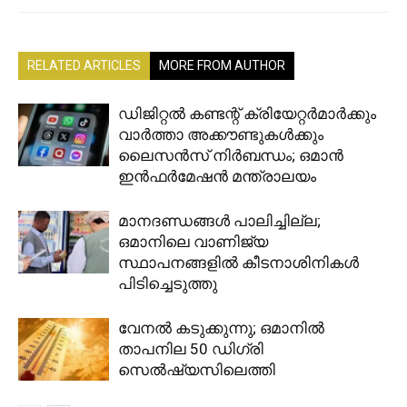
RELATED ARTICLES
MORE FROM AUTHOR
ഡിജിറ്റൽ കണ്ടന്റ് ക്രിയേറ്റർമാർക്കും
വാർത്താ അക്കൗണ്ടുകൾക്കും
ലൈസൻസ് നിർബന്ധം; ഒമാൻ
ഇൻഫർമേഷൻ മന്ത്രാലയം
മാനദണ്ഡങ്ങൾ പാലിച്ചില്ല;
ഒമാനിലെ വാണിജ്യ
സ്ഥാപനങ്ങളിൽ കീടനാശിനികൾ
പിടിച്ചെടുത്തു
വേനൽ കടുക്കുന്നു; ഒമാനിൽ
താപനില 50 ഡിഗ്രി
സെൽഷ്യസിലെത്തി