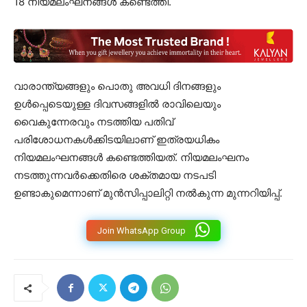
18 നിയമലംഘനങ്ങൾ കണ്ടെത്തി.
വാരാന്ത്യങ്ങളും പൊതു അവധി ദിനങ്ങളും
ഉൾപ്പെടെയുള്ള ദിവസങ്ങളിൽ രാവിലെയും
വൈകുന്നേരവും നടത്തിയ പതിവ്
പരിശോധനകൾക്കിടയിലാണ് ഇത്രയധികം
നിയമലംഘനങ്ങൾ കണ്ടെത്തിയത്. നിയമലംഘനം
നടത്തുന്നവർക്കെതിരെ ശക്തമായ നടപടി
ഉണ്ടാകുമെന്നാണ് മുൻസിപ്പാലിറ്റി നൽകുന്ന മുന്നറിയിപ്പ്.
Join WhatsApp Group