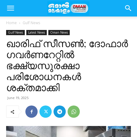
Home
Gulf News
Gulf News
Latest News
Oman News
ഖാരിഫ് സീസൺ; ദോഫാർ
ഗവർണറേറ്റിൽ
ഭക്ഷ്യസുരക്ഷാ
പരിശോധനകൾ
ശക്തമാക്കി
June 19, 2025