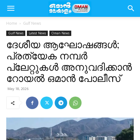
Home
Gulf News
Gulf News
Latest News
Oman News
ദേശീയ ആഘോഷങ്ങൾ;
പ്രത്യേക നമ്പർ
പ്ലേറ്റുകൾ അനുവദിക്കാൻ
റോയൽ ഒമാൻ പോലീസ്
May 18, 2026