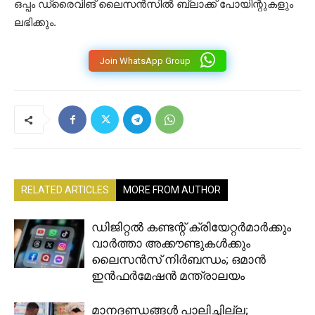
ഒപ്പം ഡ്രൈവിങ് ലൈസൻസിൽ ബ്ലാക്ക് പോയിന്റുകളും
ലഭിക്കും.
Join WhatsApp Group
RELATED ARTICLES
MORE FROM AUTHOR
ഡിജിറ്റൽ കണ്ടന്റ് ക്രിയേറ്റർമാർക്കും
വാർത്താ അക്കൗണ്ടുകൾക്കും
ലൈസൻസ് നിർബന്ധം; ഒമാൻ
ഇൻഫർമേഷൻ മന്ത്രാലയം
മാനദണ്ഡങ്ങൾ പാലിച്ചില്ല;