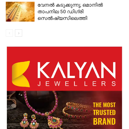
വേനൽ കടുക്കുന്നു; ഒമാനിൽ
താപനില 50 ഡിഗ്രി
സെൽഷ്യസിലെത്തി