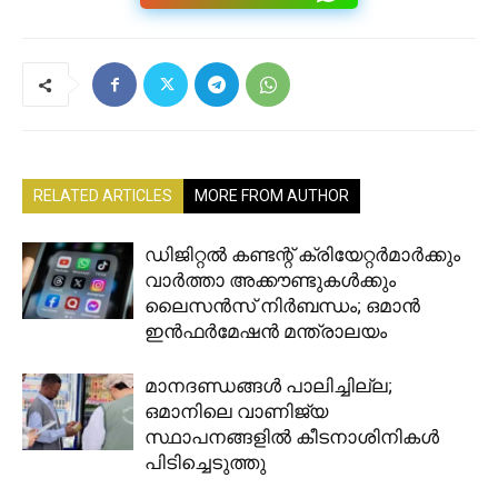
RELATED ARTICLES
MORE FROM AUTHOR
ഡിജിറ്റൽ കണ്ടന്റ് ക്രിയേറ്റർമാർക്കും
വാർത്താ അക്കൗണ്ടുകൾക്കും
ലൈസൻസ് നിർബന്ധം; ഒമാൻ
ഇൻഫർമേഷൻ മന്ത്രാലയം
മാനദണ്ഡങ്ങൾ പാലിച്ചില്ല;
ഒമാനിലെ വാണിജ്യ
സ്ഥാപനങ്ങളിൽ കീടനാശിനികൾ
പിടിച്ചെടുത്തു