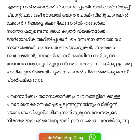
എത്തുന്നത് തങ്ങൾക്ക് പ്രധാനപ്പെട്ടതിനാൽ വാട്ട്സ്ആപ്പ്
പ്ലാറ്റ്ഫോം വഴി റോയൽ ഒമാൻ പോലീസിന്റെ ചാനലിൽ
ചേരാൻ നിങ്ങളെ ക്ഷണിക്കുന്നതിൽ തങ്ങൾക്ക്
സന്തോഷമുണ്ടെന്ന് അധികൃതർ വ്യക്തമാക്കി.
ഔദ്യോഗിക അറിയിപ്പുകൾ, പൊതുജന അവബോധ
സന്ദേശങ്ങൾ, ഗതാഗത അപ്ഡേറ്റുകൾ, സുരക്ഷാ
ഉപദേശങ്ങൾ, റോയൽ ഒമാൻ പോലീസ് നൽകുന്ന
സേവനങ്ങളെക്കുറിച്ചുള്ള വിവരങ്ങൾ എന്നിവയ്ക്കുള്ള ഒരു
അധിക ഉറവിടമായി പുതിയ ചാനൽ പ്രവർത്തിക്കുമെന്ന്
പ്രതീക്ഷിക്കുന്നു.
പൗരന്മാർക്കും താമസക്കാർക്കും വിവരങ്ങളിലേക്കുള്ള
പ്രവേശനക്ഷമത മെച്ചപ്പെടുത്തുന്നതിനും ഡിജിറ്റൽ
വ്യാപനം വിപുലീകരിക്കുന്നതിനുമുള്ള സേനയുടെ
നിരന്തരമായ ശ്രമങ്ങളുമായി ഈ സംരംഭം യോജിക്കുന്നു.
Join WhatsApp Group