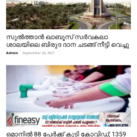
സുൽത്താൻ ഖാബൂസ് സർവകലാ
ശാലയിലെ ബിരുദ ദാന ചടങ്ങ് നീട്ടി വെച്ചു
Admin
-
September 26, 2021
ഒമാനിൽ 88 പേർക്ക് കൂടി കോവിഡ്; 1359