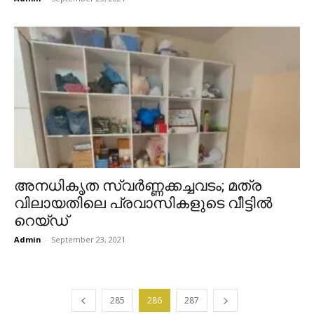
അനധികൃത സ്വർണ്ണക്കച്ചവടം; മത്ര
വിലായതിലെ പ്രവാസികളുടെ വീട്ടിൽ
റെയ്ഡ്
Admin
-
September 23, 2021
285
286
287