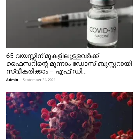
65 വയസ്സിന് മുകളിലുള്ളവർക്ക്
ഫൈസറിന്റെ മൂന്നാം ഡോസ് ബൂസ്റ്ററായി
സ്വീകരിക്കാം – എഫ് ഡി...
Admin
-
September 24, 2021