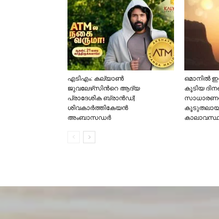
എടിഎം: കല്യാണ്‍
ഒമാനിൽ ഇനി
ജുവലേഴ്‌സിന്‍റെ ആദ്യ
കൂടിയ ദിന
പ്രാദേശിക ബ്രാന്‍ഡ്|
സാധാരണയ
ശിവകാര്‍ത്തികേയന്‍
കൂടുതലായിര
അംബാസഡര്‍
കാലാവസ്ഥ