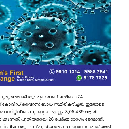
ഗുരുതരമായി തുടരുകയാണ്. കഴിഞ്ഞ 24
ണ് കോവിഡ് വൈറസ് ബാധ സ്ഥിരീകരിച്ചത്. ഇതോടെ
 പോസിറ്റീവ് കേസുകളുടെ എണ്ണം 3,05,489 ആയി.
്കുന്നത്. പുതിയതായി 26 പേർക്ക് രോഗം ഭേദമായി.
വിഡിനെ തുടർന്ന് പുതിയ മരണങ്ങളൊന്നും രാജ്യത്ത്