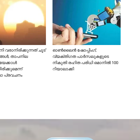
 വരാനിരിക്കുന്നത് ചൂട്
ഓൺലൈൻ ഷോപ്പിംഗ്;
ങ്ങൾ; താപനില
വ്യക്തിഗത പാർസലുകളുടെ
േക്കാൾ
നികുതി രഹിത പരിധി ഒമാനിൽ 100
ിക്കുമെന്ന്
റിയാലാക്കി
ാ പ്രവചനം