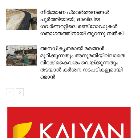
നിർമ്മാണ പ്രവർത്തനങ്ങൾ
പൂർത്തിയായി; ദാഖിലിയ
ഗവർണററ്റിലെ രണ്ട് റോഡുകൾ
ഗതാഗതത്തിനായി തുറന്നു നൽകി
അനധികൃതമായി മരങ്ങൾ
മുറിക്കുന്നതും അനുമതിയില്ലാതെ
വിറക് കൈവശം വെയ്ക്കുന്നതും
തടയാൻ കർശന നടപടികളുമായി
ഒമാൻ