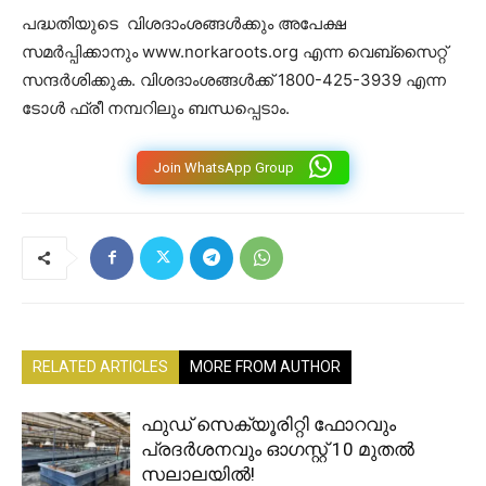
പദ്ധതിയുടെ വിശദാംശങ്ങൾക്കും അപേക്ഷ
സമർപ്പിക്കാനും www.norkaroots.org എന്ന വെബ്‌സൈറ്റ്
സന്ദർശിക്കുക. വിശദാംശങ്ങൾക്ക് 1800-425-3939 എന്ന
ടോൾ ഫ്രീ നമ്പറിലും ബന്ധപ്പെടാം.
Join WhatsApp Group
RELATED ARTICLES
MORE FROM AUTHOR
ഫുഡ് സെക്യൂരിറ്റി ഫോറവും
പ്രദർശനവും ഓഗസ്റ്റ് 10 മുതൽ
സലാലയിൽ!