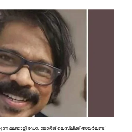
രുന്ന മലയാളി ഡോ. ജോർജ് ലെസ്ലിക്ക്‌ അയർലണ്ട്