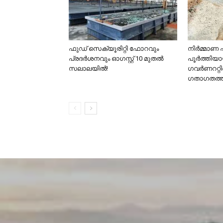
ഫുഡ് സെക്യൂരിറ്റി ഫോറവും
നിർമ്മാണ 
പ്രദർശനവും ഓഗസ്റ്റ് 10 മുതൽ
പൂർത്തിയാ
സലാലയിൽ!
ഗവർണററ്റ
ഗതാഗതത്ത