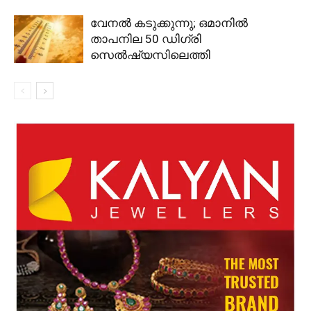
വേനൽ കടുക്കുന്നു; ഒമാനിൽ
താപനില 50 ഡിഗ്രി
സെൽഷ്യസിലെത്തി