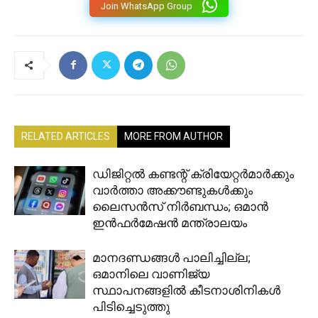
Join WhatsApp Group
RELATED ARTICLES
MORE FROM AUTHOR
ഡിജിറ്റൽ കണ്ടന്റ് ക്രിയേറ്റർമാർക്കും
വാർത്താ അക്കൗണ്ടുകൾക്കും
ലൈസൻസ് നിർബന്ധം; ഒമാൻ
ഇൻഫർമേഷൻ മന്ത്രാലയം
മാനദണ്ഡങ്ങൾ പാലിച്ചില്ല;
ഒമാനിലെ വാണിജ്യ
സ്ഥാപനങ്ങളിൽ കീടനാശിനികൾ
പിടിച്ചെടുത്തു