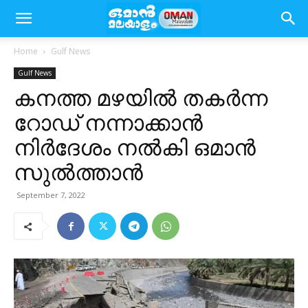
Home
Gulf News
Gulf News
കനത്ത മഴയിൽ തകർന്ന
റോഡ് നന്നാക്കാൻ
നിർദേശം നൽകി ഒമാൻ
സുൽത്താൻ
September 7, 2022