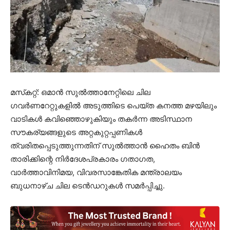
മസ്‌കറ്റ്: ഒമാൻ സുൽത്താനേറ്റിലെ ചില
ഗവർണറേറ്റുകളിൽ അടുത്തിടെ പെയ്ത കനത്ത മഴയിലും
വാടികൾ കവിഞ്ഞൊഴുകിയും തകർന്ന അടിസ്ഥാന
സൗകര്യങ്ങളുടെ അറ്റകുറ്റപ്പണികൾ
ത്വരിതപ്പെടുത്തുന്നതിന് സുൽത്താൻ ഹൈതം ബിൻ
താരിക്കിന്റെ നിർദേശപ്രകാരം ഗതാഗത,
വാർത്താവിനിമയ, വിവരസാങ്കേതിക മന്ത്രാലയം
ബുധനാഴ്ച ചില ടെൻഡറുകൾ സമർപ്പിച്ചു.