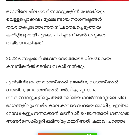
ഒമാനിലെ ചില ഗവർണറേറ്റുകളിൽ പേമാരിയും
വെള്ളപ്പൊക്കവും മൂലമുണ്ടായ നാശനഷ്ടങ്ങൾ
ത്വരിതപ്പെടുത്തുന്നതിന് ചുമതലപ്പെടുത്തിയ
കമ്മിറ്റിയുമായി ഏകോപിപ്പിച്ചാണ് ടെൻഡറുകൾ
തയ്യാറാക്കിയത്.
2022 സെപ്തംബർ അവസാനത്തോടെ വിദഗ്ധരായ
കമ്പനികൾക്ക് ടെൻഡറുകൾ നൽകും.
എൻജിനീയർ. നോർത്ത് അൽ ബത്തിന, സൗത്ത് അൽ
ബത്തിന, നോർത്ത് അൽ ശർഖിയ, മുസന്ദം
ഗവർണറേറ്റുകളിലും അൽ ദഖിലിയ ഗവർണറേറ്റിലെ ചില
ഭാഗങ്ങളിലും സമീപകാല കാലാവസ്ഥയെ ബാധിച്ച എല്ലാ
റോഡുകളും നന്നാക്കാൻ ടെൻഡർ ചെയ്തതായി ഗതാഗത
അണ്ടർസെക്രട്ടറി ഖമീസ് മുഹമ്മദ് അൽ ഷമാഖി പറഞ്ഞു.