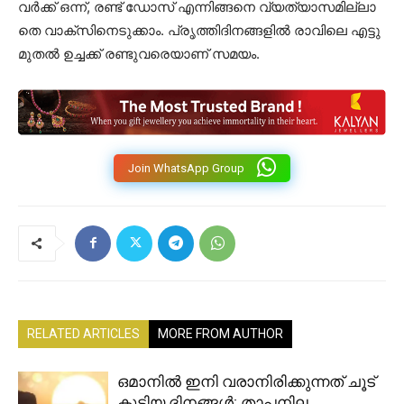
വ​ർ​ക്ക്​ ഒ​ന്ന്, ര​ണ്ട്​ ഡോ​സ്​ എ​ന്നി​ങ്ങ​നെ വ്യ​ത്യാ​സ​മി​ല്ലാ​
തെ വാ​ക്​​സി​നെ​ടു​ക്കാം. ​പ്രൃ​ത്തി​ദി​ന​ങ്ങ​ളി​ൽ രാ​വി​ലെ എ​ട്ടു​
മു​ത​ൽ ഉ​ച്ച​ക്ക്​ ര​ണ്ടു​വ​രെ​യാ​ണ് സമയം.
Join WhatsApp Group
RELATED ARTICLES
MORE FROM AUTHOR
ഒമാനിൽ ഇനി വരാനിരിക്കുന്നത് ചൂട്
കൂടിയ ദിനങ്ങൾ; താപനില