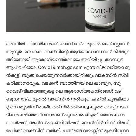
ഒമാനിൽ ​ വി​ദേ​ശി​ക​ൾ​ക്ക്​ ചൊ​വ്വാ​ഴ്​​ച മു​ത​ൽ ഓ​ക്സ്ഫോ​ഡ്​-​
ആ​സ്ട്ര സെ​ന​ക്ക വാ​ക്​​സിന്റെ ആ​ദ്യ ഡോ​സ് ന​ൽ​കി​ത്തു​ട​
ങ്ങി​യ​താ​യി ആ​രോ​ഗ്യ​മ​ന്ത്രാ​ല​യം അ​റി​യി​ച്ചു. ത​റ​സൂ​ദ്​
ആ​പ്​ വ​ഴി​യോ, Covid19.moh.gov.om എ​ന്ന ലി​ങ്ക്​ വ​ഴി​യോ മു​
ൻ​കൂ​ട്ടി ബു​ക്ക്​ ചെ​യ്യു​ന്ന​വ​ർ​ക്കാ​യി​രി​ക്കും വാ​ക്​​സി​ൻ സ്വീ​
ക​രി​ക്കാ​നാ​വു​ക. വ​ട​ക്ക​ൻ ബാ​ത്തി​ന​യി​ലെ ഖാ​ബൂ​റ, സു​
വൈ​ഖ്​ വി​ലാ​യ​ത്തു​ക​ളി​ലെ ആ​രോ​ഗ്യ​കേ​ന്ദ്ര​ങ്ങ​ൾ വ​ഴി
ബു​ധ​നാ​ഴ്​​ച മു​ത​ൽ​ വാ​ക്​​സി​ൻ ന​ൽ​കും. ഷ​ഹീ​ൻ ചു​ഴ​ലി​ക്കാ​
റ്റി​നെ തു​ട​ർ​ന്ന്​ രാ​ജ്യ​ത്ത്​ നി​ർ​ത്തി​വെ​ച്ച കു​ത്തി​വെ​പ്പ്​ ന​ട​പ​
ടി​ക​ൾ ക​ഴി​ഞ്ഞ ദി​വ​സ​മാ​ണ്​ പു​ന​രാ​രം​ഭി​ച്ച​ത്. ഒ​മാ​ൻ ക​ൺ​
വെ​ൻ​ഷ​ൻ ആ​ൻ​ഡ്​ എ​ക്​​സി​ബി​ഷ​ൻ സെൻറി​ൽ​നി​ന്ന്​ നി​ര​ധി
പേ​ർ​ക്ക്​ വാ​ക്​​സി​ൻ ന​ൽ​കി. പ​ന്ത്ര​ണ്ട്​ വ​യ​സ്സി​ന്​ മു​ക​ളി​ലു​ള്ള​