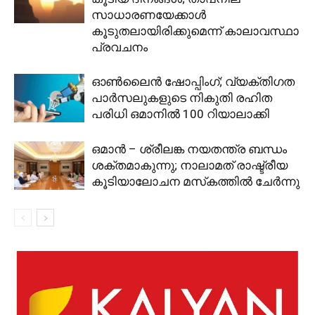
സാധാരണയേക്കാൾ
കൂടുതലായിരിക്കുമെന്ന് കാലാവസ്ഥാ
പ്രവചനം
ഓൺലൈൻ ഷോപ്പിംഗ്; വ്യക്തിഗത
പാർസലുകളുടെ നികുതി രഹിത
പരിധി ഒമാനിൽ 100 റിയാലാക്കി
ഒമാൻ – ശ്രീലങ്ക നയതന്ത്ര ബന്ധം
ശക്തമാകുന്നു; നാലാമത് രാഷ്ട്രീയ
കൂടിയാലോചന മസ്‌കത്തിൽ ചേർന്നു