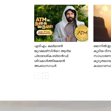
എടിഎം: കല്യാണ്‍
ഒമാനിൽ ഇനി
ജുവലേഴ്‌സിന്‍റെ ആദ്യ
കൂടിയ ദിന
പ്രാദേശിക ബ്രാന്‍ഡ്|
സാധാരണയ
ശിവകാര്‍ത്തികേയന്‍
കൂടുതലായിര
അംബാസഡര്‍
കാലാവസ്ഥ