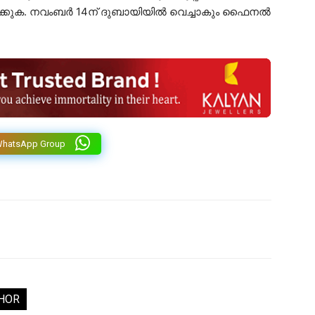
്കുക. നവംബർ 14ന് ദുബായിയിൽ വെച്ചാകും ഫൈനൽ
WhatsApp Group
HOR