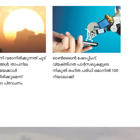
 വരാനിരിക്കുന്നത് ചൂട്
ഓൺലൈൻ ഷോപ്പിംഗ്;
ങ്ങൾ; താപനില
വ്യക്തിഗത പാർസലുകളുടെ
േക്കാൾ
നികുതി രഹിത പരിധി ഒമാനിൽ 100
ിക്കുമെന്ന്
റിയാലാക്കി
ാ പ്രവചനം