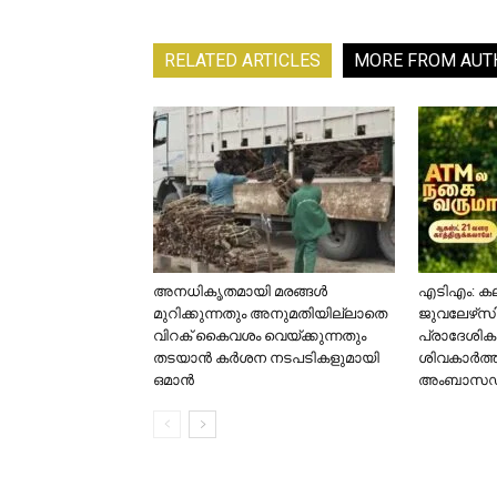
RELATED ARTICLES
MORE FROM AUT
അനധികൃതമായി മരങ്ങൾ
എടിഎം: കല
മുറിക്കുന്നതും അനുമതിയില്ലാതെ
ജുവലേഴ്‌സ
വിറക് കൈവശം വെയ്ക്കുന്നതും
പ്രാദേശിക 
തടയാൻ കർശന നടപടികളുമായി
ശിവകാര്‍ത്
ഒമാൻ
അംബാസഡര