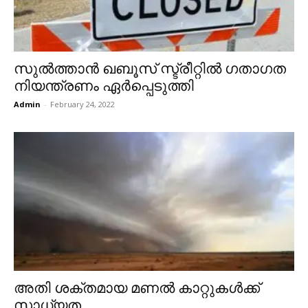
സുൽത്താൻ ഖബൂസ് സ്ട്രീറ്റിൽ ഗതാഗത
നിയന്ത്രണം ഏർപ്പെടുത്തി
Admin
-
February 24, 2022
അതി ശക്തമായ മണൽ കാറ്റുകൾക്ക്
സാധ്യത