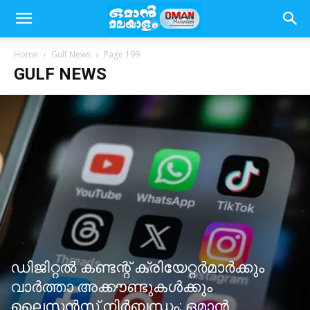
Home
Gulf News
Page 199
GULF NEWS
ഡിജിറ്റൽ കണ്ടന്റ് ക്രിയേറ്റർമാർക്കും
വാർത്താ അക്കൗണ്ടുകൾക്കും
ലൈസൻസ് നിർബന്ധം; ഒമാൻ