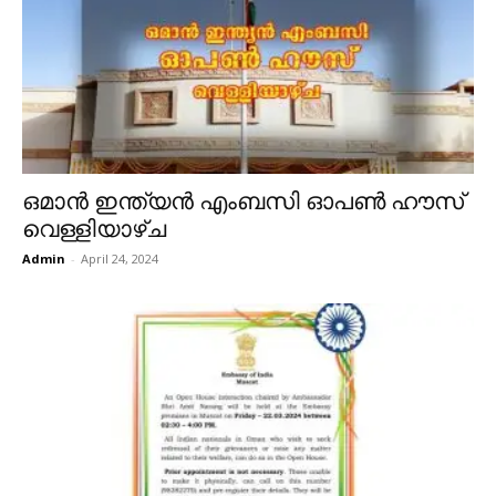
ഒമാൻ​ ഇ​ന്ത്യ​ൻ എം​ബ​സി ഓ​പ​ൺ ഹൗ​സ്
വെ​ള്ളി​യാ​ഴ്ച
Admin
-
April 24, 2024