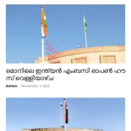
ഒമാനിലെ ഇ​ന്ത്യ​ന്‍ എം​ബ​സി ഓ​പ​ണ്‍ ഹൗ​
സ് വെ​ള്ളി​യാ​ഴ്ച
Admin
-
November 7, 2023