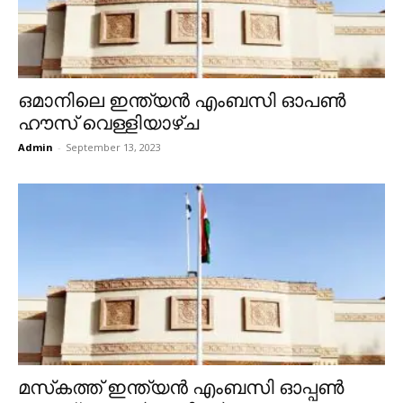
ഒമാനിലെ ഇന്ത്യൻ എംബസി ഓപൺ
ഹൗസ് വെള്ളിയാഴ്ച
Admin
-
September 13, 2023
മസ്‌കത്ത് ഇന്ത്യന്‍ എംബസി ഓപ്പണ്‍