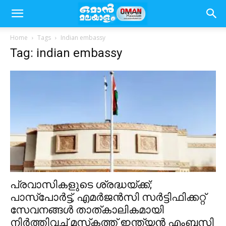
Home
Tags
Indian embassy
Tag: indian embassy
പ്രവാസികളുടെ ശ്രദ്ധയ്ക്ക്;
പാസ്പോർട്ട്, എമർജൻസി സർട്ടിഫിക്കറ്റ്
സേവനങ്ങൾ താത്കാലികമായി
നിർത്തിവച്ച് മസ്‌കത്ത് ഇന്ത്യൻ എംബസി