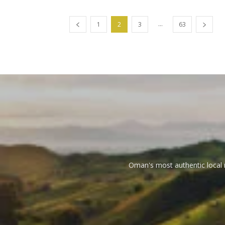
...
1
2
3
63
Oman's most authentic local n