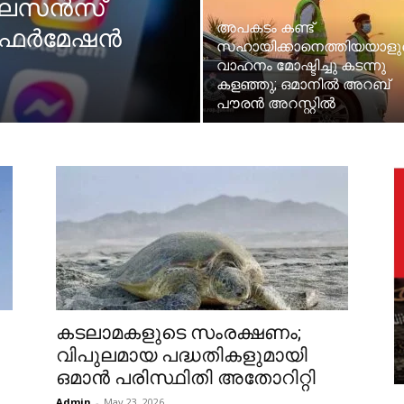
 ലൈസൻസ്
അപകടം കണ്ട്
ഇൻഫർമേഷൻ
സഹായിക്കാനെത്തിയയാളു
വാഹനം മോഷ്ടിച്ചു കടന്നു
കളഞ്ഞു; ഒമാനിൽ അറബ്
പൗരൻ അറസ്റ്റിൽ
കടലാമകളുടെ സംരക്ഷണം;
വിപുലമായ പദ്ധതികളുമായി
ഒമാൻ പരിസ്ഥിതി അതോറിറ്റി
Admin
-
May 23, 2026