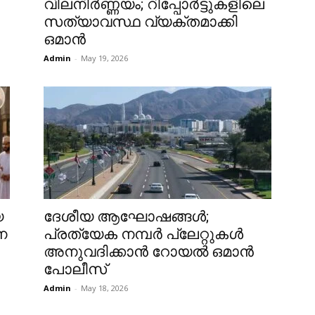
വിലനിർണ്ണയം; റിപ്പോർട്ടുകളിലെ
സത്യാവസ്ഥ വ്യക്തമാക്കി
ഒമാൻ
Admin
-
May 19, 2026
യ
ദേശീയ ആഘോഷങ്ങൾ;
ന
പ്രത്യേക നമ്പർ പ്ലേറ്റുകൾ
അനുവദിക്കാൻ റോയൽ ഒമാൻ
പോലീസ്
Admin
-
May 18, 2026