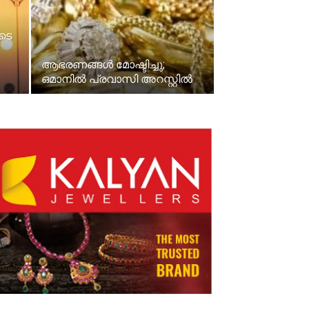
ടെ
ആഭരണങ്ങൾ മോഷ്ടിച്ചു;
ഒമാനിൽ പ്രവാസി അറസ്റ്റിൽ