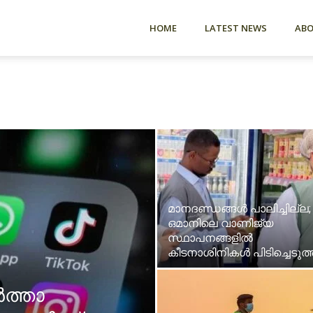
HOME
LATEST NEWS
AB
മാനദണ്ഡങ്ങൾ പാലിച്ചില്ല;
ഒമാനിലെ വാണിജ്യ
സ്ഥാപനങ്ങളിൽ
കീടനാശിനികൾ പിടിച്ചെടുത്
ർത്താ