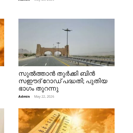
സുൽത്താൻ തുർക്കി ബിൻ
സഈദ് റോഡ് പദ്ധതി; പുതിയ
ഭാഗം തുറന്നു
Admin
-
May 22, 2026