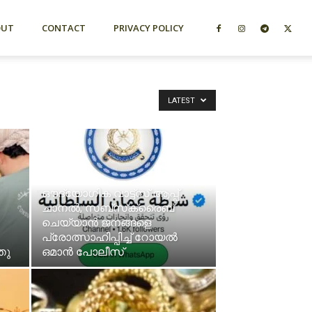
OUT
CONTACT
PRIVACY POLICY
LATEST
ഔദ്യോഗിക വാട്ട്‌സ് ആപ്പ്
ചാനൽ; സബ്സ്‌ക്രൈബ്
ചെയ്യാൻ ജനങ്ങളെ
പ്രോത്സാഹിപ്പിച്ച് റോയൽ
തു
ഒമാൻ പോലീസ്