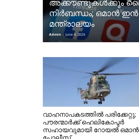
അക്കൗണ്ടുകൾക്കും
നിർബന്ധം; ഒമാൻ 
മന്ത്രാലയം
Admin
-
June 4, 2026
വാഹനാപകടത്തിൽ പരിക്കേറ്റു;
പൗരന്മാർക്ക് ഹെലികോപ്ടർ
സഹായവുമായി റോയൽ ഒമാൻ
പോലീസ്